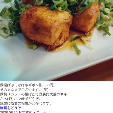
厚揚げぶっかけネギポン酢(500円)
そのまんまでございます。(笑)
厚切りカットの揚げたて豆腐に大量のネギ！
さっぱりポン酢でどうぞ。
焼酎に抜群の相性かと存じます。
酢鶏をどうぞ
2020.08.20
おすすめメニュー