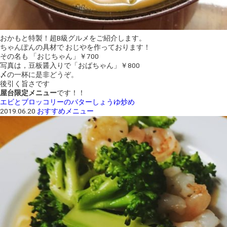
おかもと特製！超B級グルメをご紹介します。
ちゃんぽんの具材で おじやを作っております！
その名も 「おじちゃん」￥700
写真は，豆板醤入りで「おばちゃん」￥800
〆の一杯に是非どうぞ。
後引く旨さです
屋台限定メニュー
です！！
エビとブロッコリーのバターしょうゆ炒め
2019.06.20
おすすめメニュー