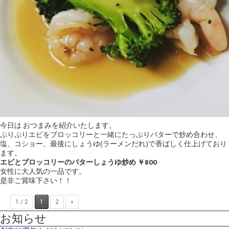
今日は おつまみを紹介いたします。
ぷりぷりエビをブロッコリーと一緒にたっぷりバターで炒め合わせ、
塩、コショー、最後にしょ
うゆ(ラーメンだれ)で香ばしく仕上げており
ます。
エビとブロッコリーのバターしょうゆ炒め ￥800
女性に大人気の一品です。
是非ご賞味下さい！！
1 / 2
1
2
»
お知らせ